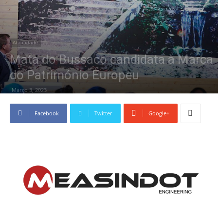
Atualidade
Mata do Bussaco candidata à Marca
do Património Europeu
Março 3, 2023
Facebook
Twitter
Google+