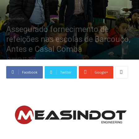
Atualidade
Assegurado fornecimento de
refeições nas escolas de Barcouço,
Antes e Casal Comba
Outubro 17, 2022
Facebook
Twitter
Google+