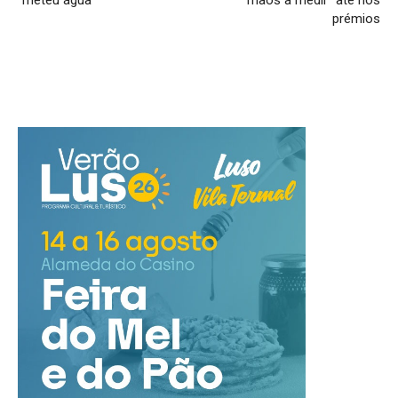
“meteu água”
mãos a medir” até nos
prémios