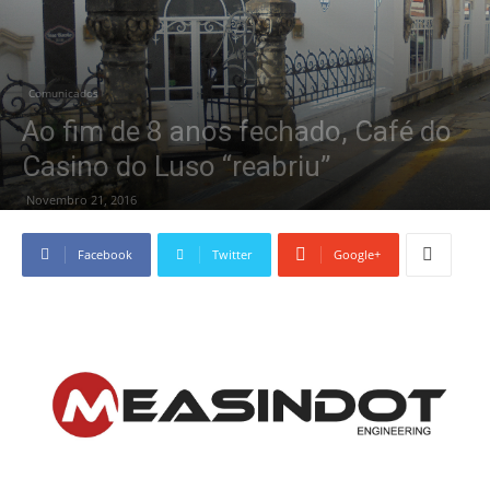
Comunicados
Ao fim de 8 anos fechado, Café do
Casino do Luso “reabriu”
Novembro 21, 2016
Facebook
Twitter
Google+